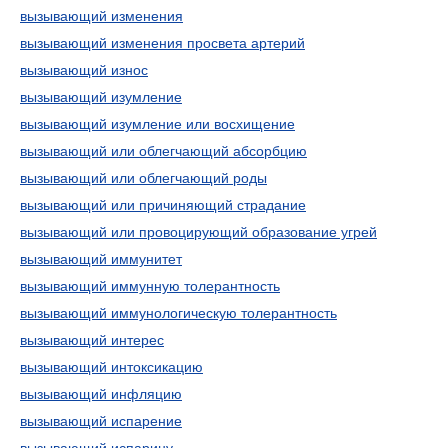
вызывающий изменения
вызывающий изменения просвета артерий
вызывающий износ
вызывающий изумление
вызывающий изумление или восхищение
вызывающий или облегчающий абсорбцию
вызывающий или облегчающий роды
вызывающий или причиняющий страдание
вызывающий или провоцирующий образование угрей
вызывающий иммунитет
вызывающий иммунную толерантность
вызывающий иммунологическую толерантность
вызывающий интерес
вызывающий интоксикацию
вызывающий инфляцию
вызывающий испарение